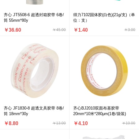
齐心 JT5508-6 超透封箱胶带 6卷/
得力7102固体胶(白色)(21g/支)（单
筒 55mm*80y
位：支）
￥36.60
￥1.40
￥45.00
￥3.00
齐心 JF1830-8 超透文具胶带 8卷/
齐心BJ2010双面布基胶带
筒 18mm*30y
20mm*10米*280μm(1卷/袋装)
￥8.80
￥4.10
￥13.00
￥10.00