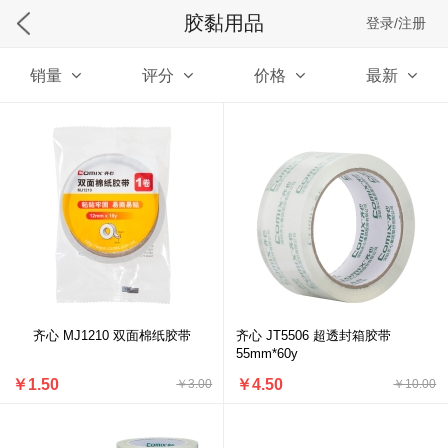
胶黏用品
登录/注册
销量
评分
价格
最新
齐心 MJ1210 双面棉纸胶带
齐心 JT5506 超透封箱胶带
55mm*60y
￥1.50
￥4.50
￥3.00
￥10.00