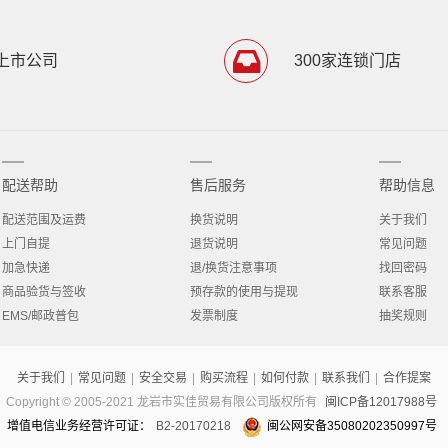
上市公司
300家连锁门店
配送帮助
售后服务
帮助信息
配送范围及运费
换货说明
关于我们
上门自提
退货说明
常见问题
加急快递
退/换货注意事项
找回密码
商品验货与签收
预存款的使用与提现
联系客服
EMS/邮政普包
发票制度
抽奖规则
关于我们
|
常见问题
|
安全交易
|
购买流程
|
如何付款
|
联系我们
|
合作提案
Copyright © 2005-2021 龙岩市实佳贸易有限公司版权所有
闽ICP备12017988号
增值电信业务经营许可证：
B2-20170218
闽公网安备35080202350997号