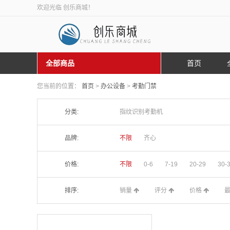
欢迎光临 创乐商城！
全部商品
首页
您当前的位置：
首页
>
办公设备
>
考勤门禁
分类:
指纹识别考勤机
品牌:
不限
齐心
价格:
不限
0-6
7-19
20-29
30-
排序:
销量
评分
价格