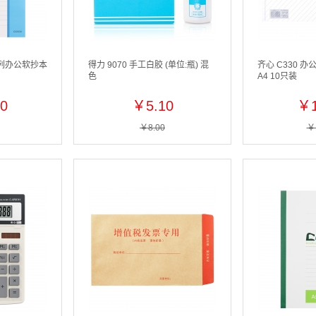
系列办公软抄本
得力 9070 手工白胶 (单位:瓶) 混
齐心 C330 
色
A4 10只装
0
￥5.10
￥1
￥8.00
￥