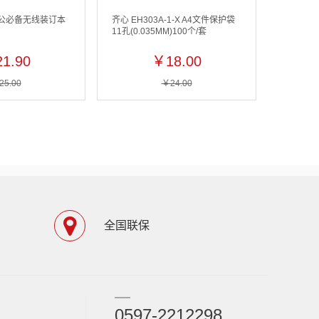
 办公必备无线装订本
齐心 EH303A-1-X A4文件保护袋
11孔(0.035MM)100个/套
1.90
￥18.00
25.00
￥24.00
全国联保
0597-2212298