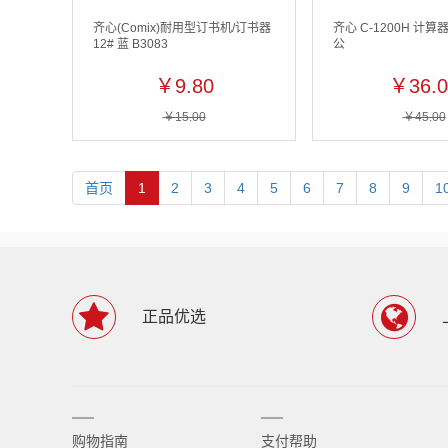
齐心(Comix)耐用型订书机/订书器
齐心 C-1200H 计算
12# 蓝 B3083
公
￥9.80
￥36.0
￥15.00
￥45.00
首页
1
2
3
4
5
6
7
8
9
1
正品优选
购物指南
支付帮助