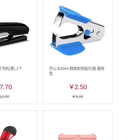
订书机(黑) 1个
齐心 B3064 精致耐用起钉器 通用
型
7.70
￥2.50
12.00
￥5.00