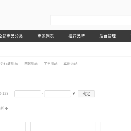
全部商品分类
商家列表
推荐品牌
后台管理
财务行政用品
胶黏用品
学生用品
本册纸品
确定
0-123
-
￥
最新