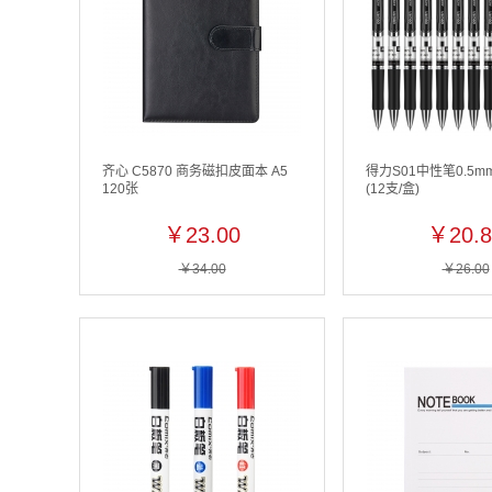
齐心 C5870 商务磁扣皮面本 A5
得力S01中性笔0.5m
120张
(12支/盒)
￥23.00
￥20.8
￥34.00
￥26.00