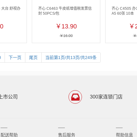
器 大台 舒视办
齐心 C6463 牛皮纸增值税发票信
齐心 C4505
封 50PCS/包
A5 60张 10本
0
￥13.90
￥2
￥16.00
￥
0
下一页
尾页
当前第1页/共13页/共249条
上市公司
300家连锁门店
配送帮助
售后服务
帮助信息