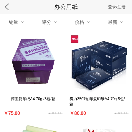
办公用纸
登录/注册
销量
评分
价格
最新
商宝复印纸A4 70g /5包/箱
得力3507铂印复印纸A4-70g-5包/
箱
￥75.00
￥80.00
￥100.00
￥180.00